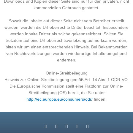
Downloads und Kopien dieser Seite sind nur für den privaten, nicht
kommerziellen Gebrauch gestattet.
Soweit die Inhalte auf dieser Seite nicht vom Betreiber erstellt
wurden, werden die Urheberrechte Dritter beachtet. Insbesondere
werden Inhalte Dritter als solche gekennzeichnet. Sollten Sie
trotzdem auf eine Urheberrechtsverletzung aufmerksam werden,
bitten wir um einen entsprechenden Hinweis. Bei Bekanntwerden
von Rechtsverletzungen werden wir derartige Inhalte umgehend
entfernen.
Online-Streitbeilegung
Hinweis zur Online-Streitbeilegung gemäß Art. 14 Abs. 1 ODR-VO:
Die Europäische Kommission stellt eine Plattform zur Online-
Streitbeilegung (OS) bereit, die Sie unter
http://ec.europa.eu/consumers/odr/
finden.
F
Y
P
M
E
a
o
h
o
n